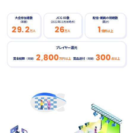
大会参加者数
ＪＣＧ ID数
配信・動画の視聴数
（年間）
（2022年11月末時点）
（累計）
万人
万人
億回以上
プレイヤー還元
賞金総額
万円以上
賞品送付
点以上
（年間）
（年間）