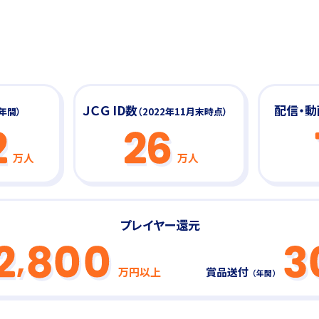
ＪＣＧ ID数
配信・
（年間）
（2022年11月末時点）
万人
万人
プレイヤー還元
万円以上
賞品送付
（年間）