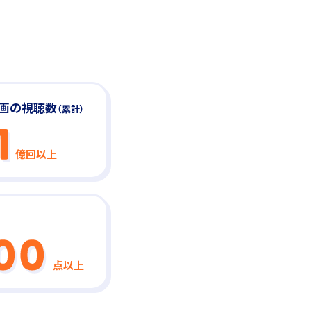
動画の視聴数
（累計）
億回以上
点以上