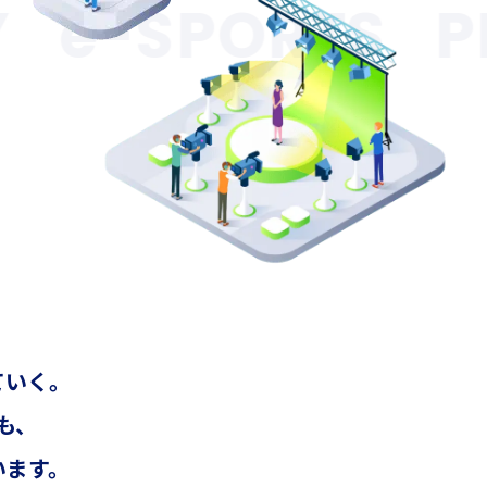
e-SPORTS
PL
、
ていく。
も、
います。