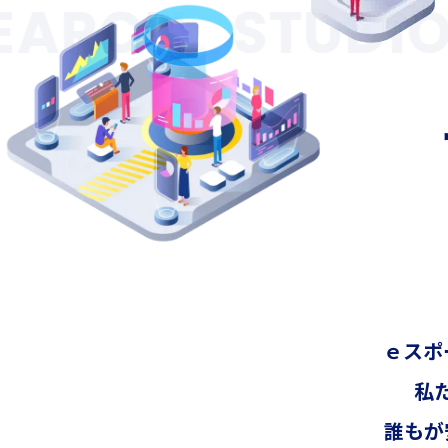
ARCH
STUDIO
ｅスポ
私
誰もが