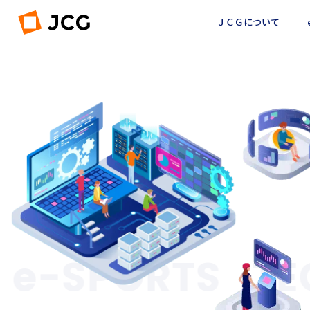
ＪＣＧについて
AN
e-SPORTS