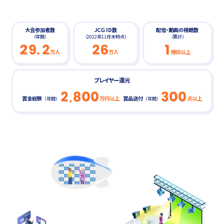
大会参加者数
ＪＣＧ ID数
配信・動画の視聴数
（年間）
（2022年11月末時点）
（累計）
万人
万人
億回以上
プレイヤー還元
賞金総額
万円以上
賞品送付
点以上
（年間）
（年間）