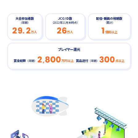
大会参加者数
ＪＣＧ ID数
配信・動画の視聴数
（年間）
（2022年11月末時点）
（累計）
万人
万人
億回以上
プレイヤー還元
賞金総額
万円以上
賞品送付
点以上
（年間）
（年間）