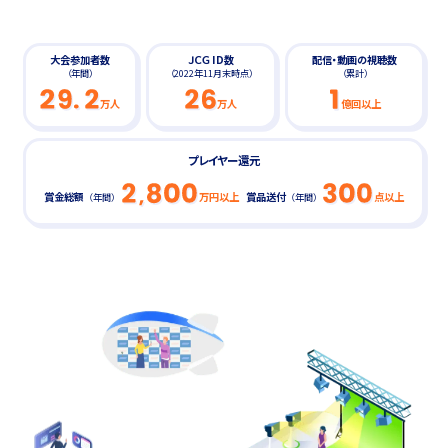
大会参加者数
ＪＣＧ ID数
配信・動画の視聴数
（年間）
（2022年11月末時点）
（累計）
万人
万人
億回以上
プレイヤー還元
賞金総額
万円以上
賞品送付
点以上
（年間）
（年間）